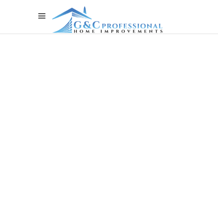
consectetur adipiscing elit, sed do
eiusmod.